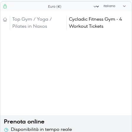
Selettore di li
Selezionatore valuta
Top Gym / Yoga /
Cycladic Fitness Gym - 4
Pilates in Naxos
Workout Tickets
Prenota online
Disponibilità in tempo reale